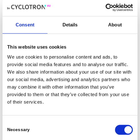
Medewerker publiceert in Chemical
Communications
mei 11, 2021
Consent
Details
About
Met taart en koekjes hebben wij de publicatie
van het artikel…
Lees meer
This website uses cookies
We use cookies to personalise content and ads, to
provide social media features and to analyse our traffic.
We also share information about your use of our site with
our social media, advertising and analytics partners who
may combine it with other information that you’ve
provided to them or that they’ve collected from your use
of their services.
Consent
Necessary
Selection