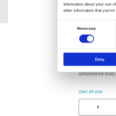
information about your use of
Bezoek van de NVNG
other information that you’ve
Consent
Selection
Necessary
Daar is de eers
Deny
fantastische mi
ontzettend trots
Deel dit stuk