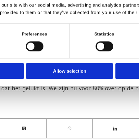
 our site with our social media, advertising and analytics partn
 provided to them or that they’ve collected from your use of their
Preferences
Statistics
te FDG, geproduceerd in het Imaging Center Ams
Allow selection
jlpaal. We hebben keihard gewerkt om dit mogelijk 
 dat het gelukt is. We zijn nu voor 80% over op de n